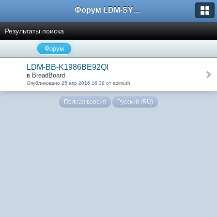
Форум LDM-SYSTEMS
Результаты поиска
Форум
LDM-BB-K1986BE92QI
в BreadBoard
Опубликовано
25 апр 2016 16:38
от azimuth
Полная версия
Русский (RU)