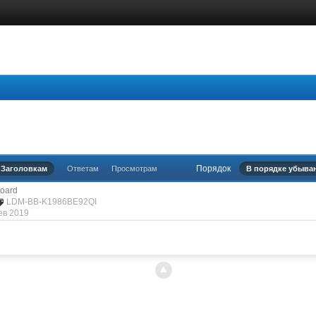
Порядок
Заголовкам
Ответам
Просмотрам
В порядке убыва
oard
LDM-BB-K1986BE92QI
ев 2019