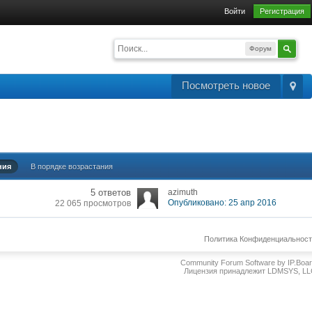
Войти
Регистрация
Форум
Посмотреть новое
ния
В порядке возрастания
5 ответов
azimuth
Опубликовано: 25 апр 2016
22 065 просмотров
Политика Конфиденциальнос
Community Forum Software by IP.Boa
Лицензия принадлежит LDMSYS, L