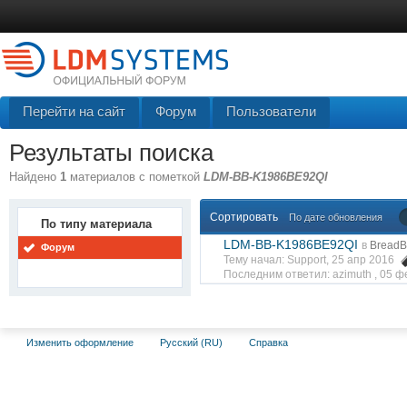
Перейти на сайт
Форум
Пользователи
Результаты поиска
Найдено
1
материалов с пометкой
LDM-BB-K1986BE92QI
Сортировать
По дате обновления
По типу материала
LDM-BB-K1986BE92QI
в
BreadB
Форум
Тему начал: Support, 25 апр 2016
Последним ответил: azimuth ,
05 ф
Изменить оформление
Русский (RU)
Справка