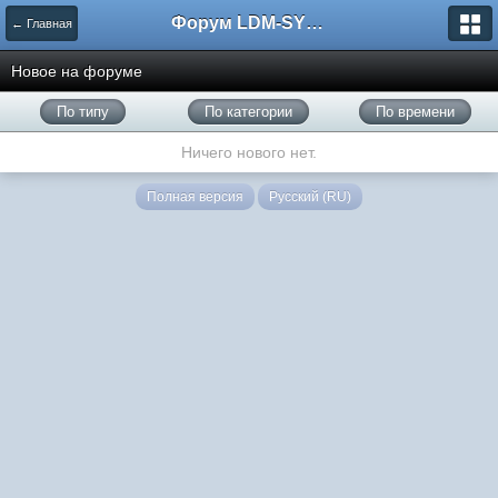
Форум LDM-SYSTEMS
← Главная
Новое на форуме
По типу
По категории
По времени
Ничего нового нет.
Полная версия
Русский (RU)