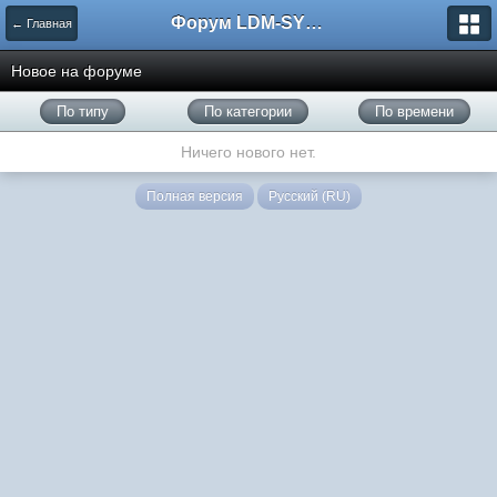
Форум LDM-SYSTEMS
← Главная
Новое на форуме
По типу
По категории
По времени
Ничего нового нет.
Полная версия
Русский (RU)