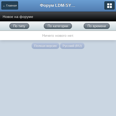
Форум LDM-SYSTEMS
← Главная
Новое на форуме
По типу
По категории
По времени
Ничего нового нет.
Полная версия
Русский (RU)