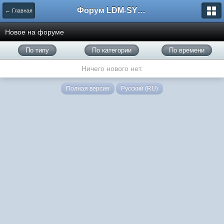
Форум LDM-SYSTEMS
← Главная
Новое на форуме
По типу
По категории
По времени
Ничего нового нет.
Полная версия
Русский (RU)