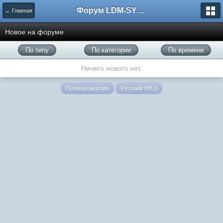
Форум LDM-SYSTEMS
← Главная
Новое на форуме
По типу
По категории
По времени
Ничего нового нет.
Полная версия
Русский (RU)