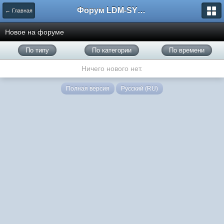
Форум LDM-SYSTEMS
← Главная
Новое на форуме
По типу
По категории
По времени
Ничего нового нет.
Полная версия
Русский (RU)