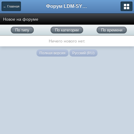
Форум LDM-SYSTEMS
← Главная
Новое на форуме
По типу
По категории
По времени
Ничего нового нет.
Полная версия
Русский (RU)