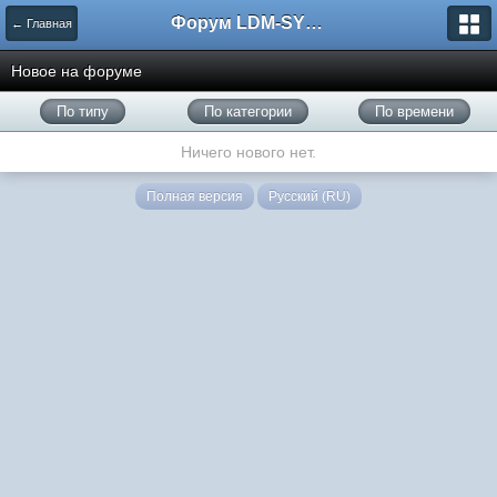
Форум LDM-SYSTEMS
← Главная
Новое на форуме
По типу
По категории
По времени
Ничего нового нет.
Полная версия
Русский (RU)