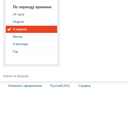
По периоду времени
24 часа
Неделя
2 недели
Месяц
6 месяцев
Год
Новое на форуме
Изменить оформление
Русский (RU)
Справка