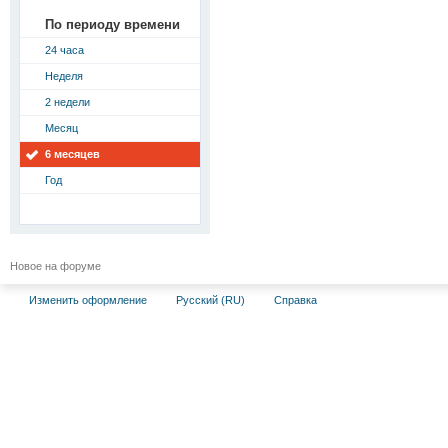
По периоду времени
24 часа
Неделя
2 недели
Месяц
6 месяцев
Год
Новое на форуме
Изменить оформление
Русский (RU)
Справка