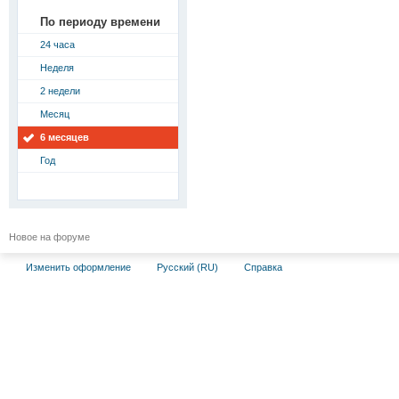
По периоду времени
24 часа
Неделя
2 недели
Месяц
6 месяцев
Год
Новое на форуме
Изменить оформление
Русский (RU)
Справка