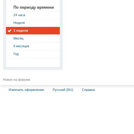
По периоду времени
24 часа
Неделя
2 недели
Месяц
6 месяцев
Год
Новое на форуме
Изменить оформление
Русский (RU)
Справка