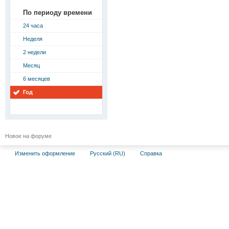
По периоду времени
24 часа
Неделя
2 недели
Месяц
6 месяцев
Год
Новое на форуме
Изменить оформление
Русский (RU)
Справка