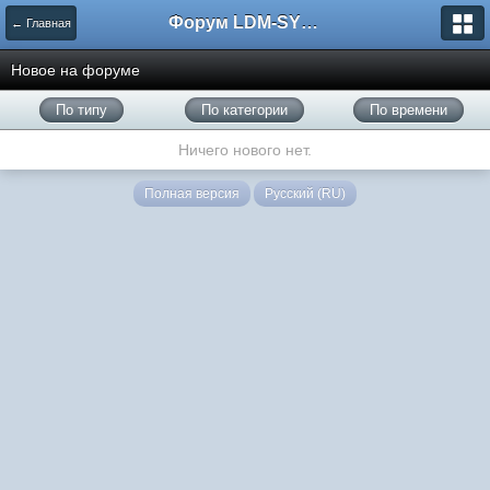
Форум LDM-SYSTEMS
← Главная
Новое на форуме
По типу
По категории
По времени
Ничего нового нет.
Полная версия
Русский (RU)