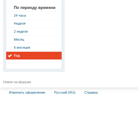
По периоду времени
24 часа
Неделя
2 недели
Месяц
6 месяцев
Год
Новое на форуме
Изменить оформление
Русский (RU)
Справка