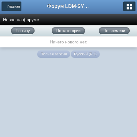
Форум LDM-SYSTEMS
← Главная
Новое на форуме
По типу
По категории
По времени
Ничего нового нет.
Полная версия
Русский (RU)