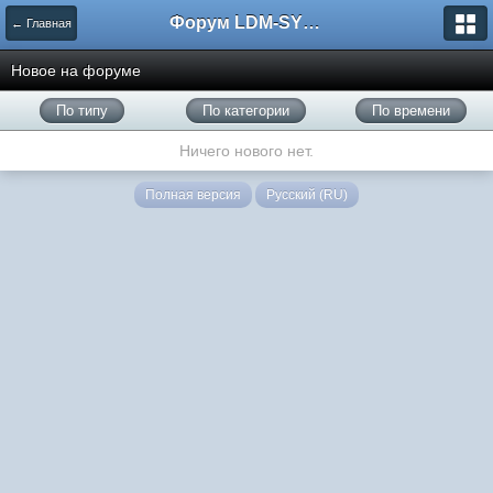
Форум LDM-SYSTEMS
← Главная
Новое на форуме
По типу
По категории
По времени
Ничего нового нет.
Полная версия
Русский (RU)