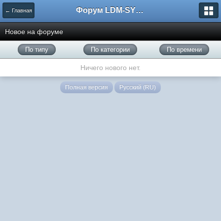
Форум LDM-SYSTEMS
← Главная
Новое на форуме
По типу
По категории
По времени
Ничего нового нет.
Полная версия
Русский (RU)