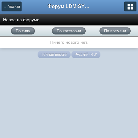
Форум LDM-SYSTEMS
← Главная
Новое на форуме
По типу
По категории
По времени
Ничего нового нет.
Полная версия
Русский (RU)