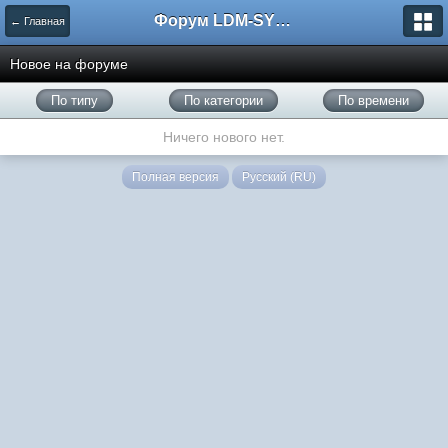
Форум LDM-SYSTEMS
← Главная
Новое на форуме
По типу
По категории
По времени
Ничего нового нет.
Полная версия
Русский (RU)