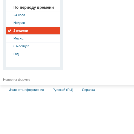
По периоду времени
24 часа
Неделя
2 недели
Месяц
6 месяцев
Год
Новое на форуме
Изменить оформление
Русский (RU)
Справка