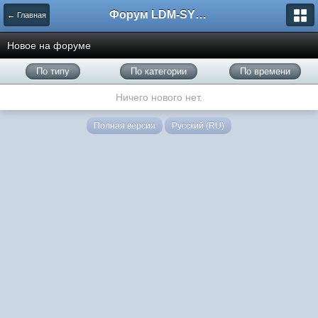
Форум LDM-SYSTEMS
← Главная
Новое на форуме
По типу
По категории
По времени
Ничего нового нет.
Полная версия
Русский (RU)