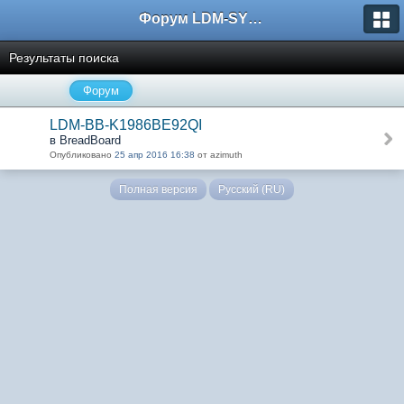
Форум LDM-SYSTEMS
Результаты поиска
Форум
LDM-BB-K1986BE92QI
в BreadBoard
Опубликовано
25 апр 2016 16:38
от azimuth
Полная версия
Русский (RU)