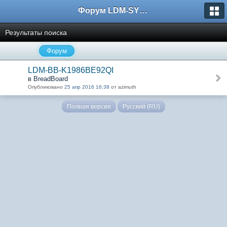
Форум LDM-SYSTEMS
Результаты поиска
Форум
LDM-BB-K1986BE92QI
в BreadBoard
Опубликовано
25 апр 2016 16:38
от azimuth
Полная версия
Русский (RU)