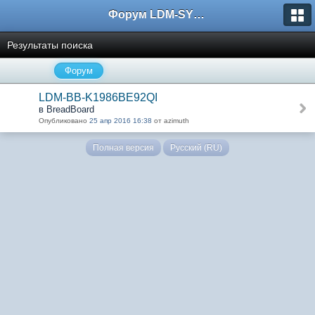
Форум LDM-SYSTEMS
Результаты поиска
Форум
LDM-BB-K1986BE92QI
в BreadBoard
Опубликовано
25 апр 2016 16:38
от azimuth
Полная версия
Русский (RU)