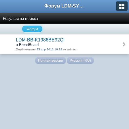
Форум LDM-SYSTEMS
Результаты поиска
Форум
LDM-BB-K1986BE92QI
в BreadBoard
Опубликовано
25 апр 2016 16:38
от azimuth
Полная версия
Русский (RU)