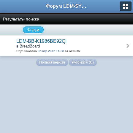
Форум LDM-SYSTEMS
Результаты поиска
Форум
LDM-BB-K1986BE92QI
в BreadBoard
Опубликовано
25 апр 2016 16:38
от azimuth
Полная версия
Русский (RU)