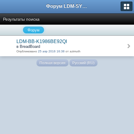
Форум LDM-SYSTEMS
Результаты поиска
Форум
LDM-BB-K1986BE92QI
в BreadBoard
Опубликовано
25 апр 2016 16:38
от azimuth
Полная версия
Русский (RU)