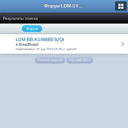
Форум LDM-SYSTEMS
Результаты поиска
Форум
LDM-BB-K1986BE92QI
в BreadBoard
Опубликовано
25 апр 2016 16:38
от azimuth
Полная версия
Русский (RU)