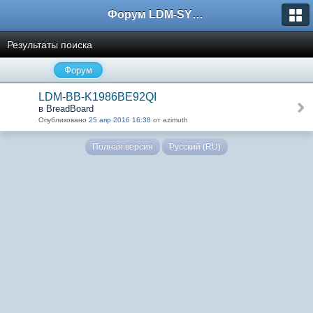
Форум LDM-SYSTEMS
Результаты поиска
Форум
LDM-BB-K1986BE92QI
в BreadBoard
Опубликовано
25 апр 2016 16:38
от azimuth
Полная версия
Русский (RU)