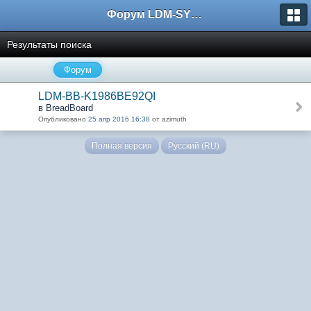
Форум LDM-SYSTEMS
Результаты поиска
Форум
LDM-BB-K1986BE92QI
в BreadBoard
Опубликовано
25 апр 2016 16:38
от azimuth
Полная версия
Русский (RU)