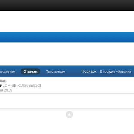
Порядок
аголовкам
Ответам
Просмотрам
В порядке убывания
oard
LDM-BB-K1986BE92QI
ев 2019