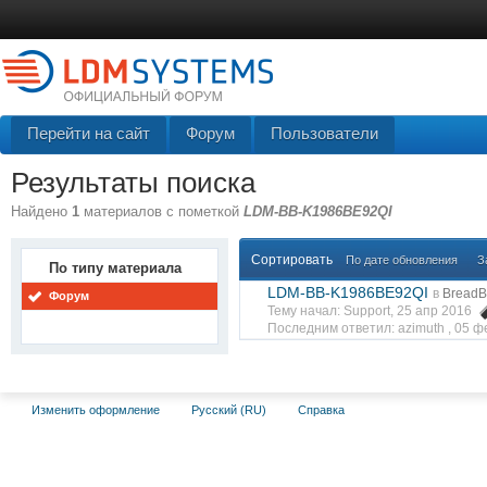
Перейти на сайт
Форум
Пользователи
Результаты поиска
Найдено
1
материалов с пометкой
LDM-BB-K1986BE92QI
Сортировать
По дате обновления
З
По типу материала
LDM-BB-K1986BE92QI
в
BreadB
Форум
Тему начал: Support, 25 апр 2016
Последним ответил: azimuth ,
05 ф
Изменить оформление
Русский (RU)
Справка