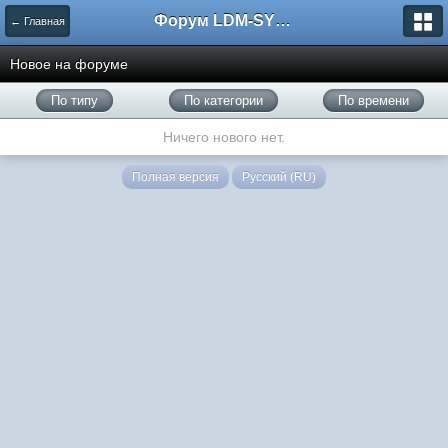
Форум LDM-SYSTEMS
← Главная
Новое на форуме
По типу
По категории
По времени
Ничего нового нет.
Полная версия
Русский (RU)