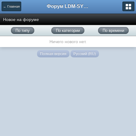
Форум LDM-SYSTEMS
← Главная
Новое на форуме
По типу
По категории
По времени
Ничего нового нет.
Полная версия
Русский (RU)