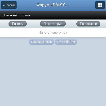
Форум LDM-SYSTEMS
← Главная
Новое на форуме
По типу
По категории
По времени
Ничего нового нет.
Полная версия
Русский (RU)