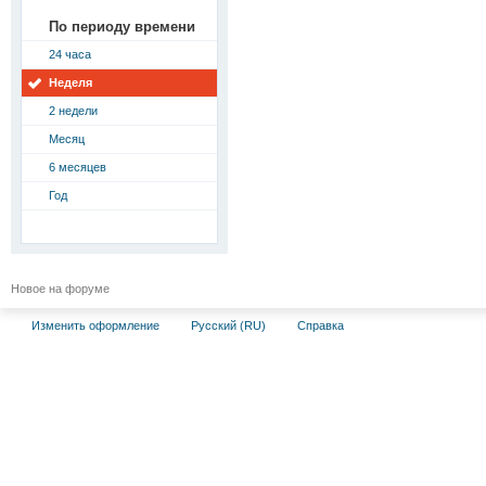
По периоду времени
24 часа
Неделя
2 недели
Месяц
6 месяцев
Год
Новое на форуме
Изменить оформление
Русский (RU)
Справка