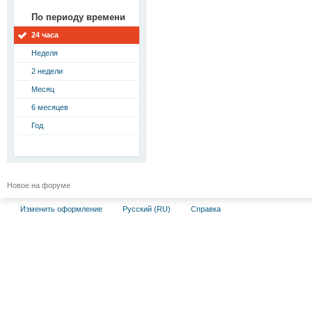
По периоду времени
24 часа
Неделя
2 недели
Месяц
6 месяцев
Год
Новое на форуме
Изменить оформление
Русский (RU)
Справка