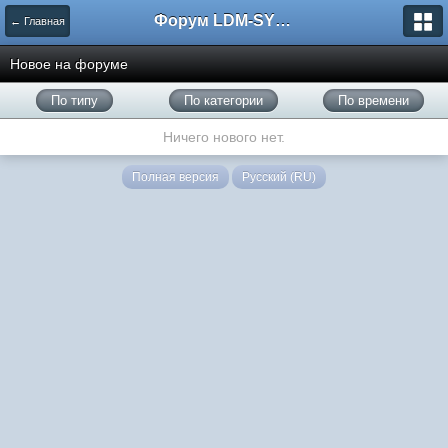
Форум LDM-SYSTEMS
← Главная
Новое на форуме
По типу
По категории
По времени
Ничего нового нет.
Полная версия
Русский (RU)