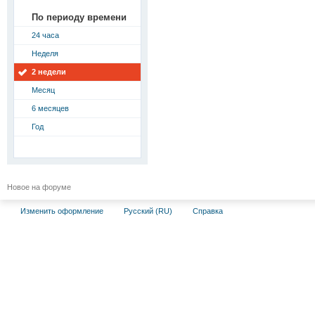
По периоду времени
24 часа
Неделя
2 недели
Месяц
6 месяцев
Год
Новое на форуме
Изменить оформление
Русский (RU)
Справка