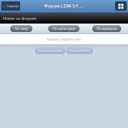
Форум LDM-SYSTEMS
← Главная
Новое на форуме
По типу
По категории
По времени
Ничего нового нет.
Полная версия
Русский (RU)