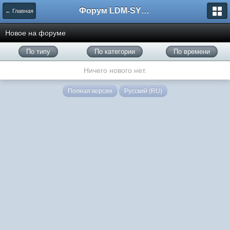
Форум LDM-SYSTEMS
← Главная
Новое на форуме
По типу
По категории
По времени
Ничего нового нет.
Полная версия
Русский (RU)