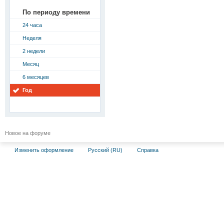
По периоду времени
24 часа
Неделя
2 недели
Месяц
6 месяцев
Год
Новое на форуме
Изменить оформление
Русский (RU)
Справка