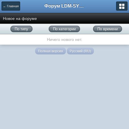
Форум LDM-SYSTEMS
← Главная
Новое на форуме
По типу
По категории
По времени
Ничего нового нет.
Полная версия
Русский (RU)