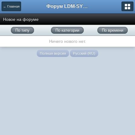
Форум LDM-SYSTEMS
← Главная
Новое на форуме
По типу
По категории
По времени
Ничего нового нет.
Полная версия
Русский (RU)