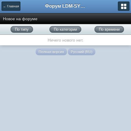
Форум LDM-SYSTEMS
← Главная
Новое на форуме
По типу
По категории
По времени
Ничего нового нет.
Полная версия
Русский (RU)