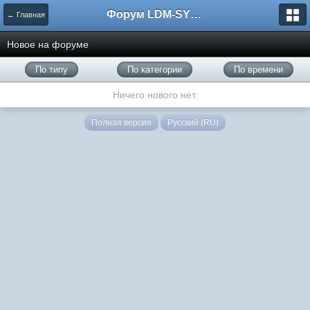
Форум LDM-SYSTEMS
← Главная
Новое на форуме
По типу
По категории
По времени
Ничего нового нет.
Полная версия
Русский (RU)