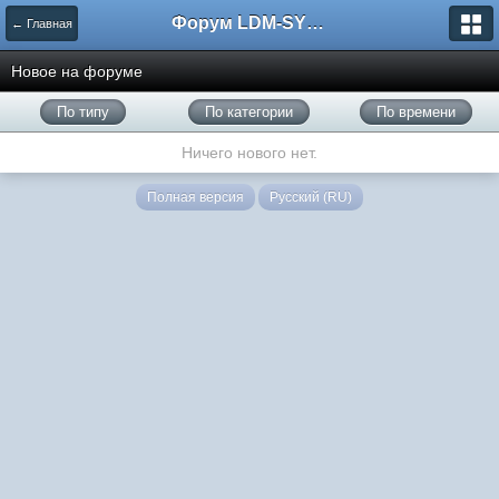
Форум LDM-SYSTEMS
← Главная
Новое на форуме
По типу
По категории
По времени
Ничего нового нет.
Полная версия
Русский (RU)