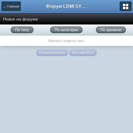
Форум LDM-SYSTEMS
← Главная
Новое на форуме
По типу
По категории
По времени
Ничего нового нет.
Полная версия
Русский (RU)